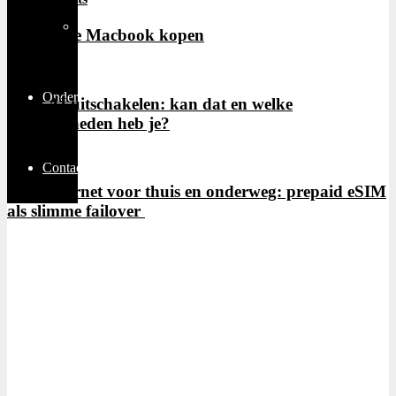
Thuiswerken
Goedkope Macbook kopen
Ondernemen
Meta AI uitschakelen: kan dat en welke
mogelijkheden heb je?
Contact
Noodinternet voor thuis en onderweg: prepaid eSIM
als slimme failover