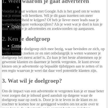
1. Weet waarom je gaat adverteren
Thuiswerken
Voordat je gaat werken met Google Ads is het goed om te weten
wat je ermee wilt bereiken. Wil je dit gaan inzetten om meer
naamsbekendheid te krijgen? Of heb je liever meer leads naar je
website of hogere verkoopcijfers? Als je weet wat je doel is kun je
Ondernemen
daar ook beter je advertenties en zoekwoorden op aanpassen.
2. Ken je doelgroep
Contact
Waar houdt je doelgroep zich mee bezig, waar bevinden ze zich, op
welke termen zoeken ze en niet onbelangrijk is weten wanneer je
doelgroep het meest actief is. Zo kun je het beste afstemmen op je
gewenste klanten en daarmee je bereik vergroten. Je kunt ervoor
kiezen om je advertentie op bepaalde tijdstippen aan te zetten of in
een regio waarvan je weet dat daar veel potentiële klanten zijn.
3. Wat wil je doelgroep?
Om de impact van een advertentie te vergroten kun je er maar beter
voor zorgen dat je inhoud goed aansluit op datgene waar de
doelgroep naar op zoek is. Door je in te leven in de klant en zo
erachter te komen hoe ze getriggerd worden om tot actie over te