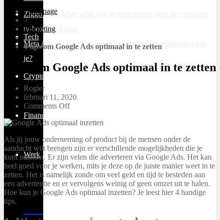
Homepage
Ziggo Next Mini: alles wat je moet weten over de compacte
>
tv-box van Ziggo
Marketing
Tech
>
Meta AI uitschakelen: kan dat en welke mogelijkheden heb
4 tips om Google Ads optimaal in te zetten
je?
4 tips om Google Ads optimaal in te zetten
Cryptocurrency
Rogier
februari 11, 2020
Comments Off
Financieel
Als jij jouw onderneming of product bij de mensen onder de
aandacht wilt brengen zijn er verschillende mogelijkheden die je
Werk
kunt inzetten. Er zijn velen die adverteren via Google Ads. Het kan
heel goed voor je werken, mits je deze op de juiste manier weet in te
zetten. Het is namelijk zonde om veel geld en tijd te besteden aan
een advertentie en er vervolgens weinig of geen omzet uit te halen.
Hoe kun je Google Ads optimaal inzetten? Je leest hier 4 handige
tips.