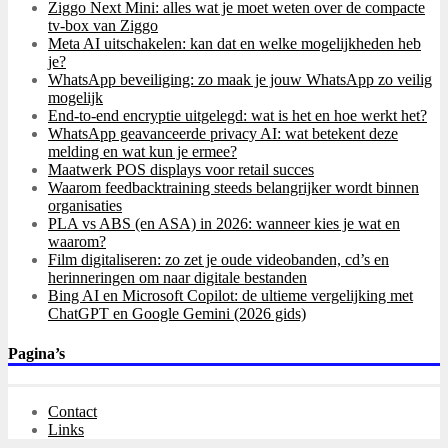
Ziggo Next Mini: alles wat je moet weten over de compacte
tv-box van Ziggo
Meta AI uitschakelen: kan dat en welke mogelijkheden heb
je?
WhatsApp beveiliging: zo maak je jouw WhatsApp zo veilig
mogelijk
End-to-end encryptie uitgelegd: wat is het en hoe werkt het?
WhatsApp geavanceerde privacy AI: wat betekent deze
melding en wat kun je ermee?
Maatwerk POS displays voor retail succes
Waarom feedbacktraining steeds belangrijker wordt binnen
organisaties
PLA vs ABS (en ASA) in 2026: wanneer kies je wat en
waarom?
Film digitaliseren: zo zet je oude videobanden, cd’s en
herinneringen om naar digitale bestanden
Bing AI en Microsoft Copilot: de ultieme vergelijking met
ChatGPT en Google Gemini (2026 gids)
Pagina’s
Contact
Links