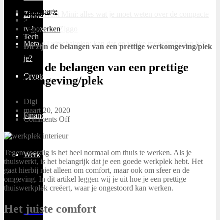
Homepage
Ziggo Next Mini: alles wat je moet weten over de compacte
>
tv-box van Ziggo
Digiwerken
Tech
>
Meta AI uitschakelen: kan dat en welke mogelijkheden heb
Dit zijn de belangen van een prettige werkomgeving/plek
je?
Dit zijn de belangen van een prettige
Cryptocurrency
werkomgeving/plek
Digi
maart 20, 2020
Financieel
Comments Off
Tegenwoordig is het heel normaal om thuis te werken. Als je
Werk
thuiswerkt, is het belangrijk dat je een goede werkplek hebt. Het
gaat hierbij niet alleen om comfort, maar ook om sfeer en de
omgeving. In dit artikel leggen wij je uit hoe je een prettige
thuiswerkplek creëert, waar je ongestoord kan werken.
Het juiste comfort