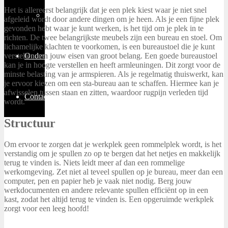
Het is allereerst belangrijk dat je een plek kiest waar je niet snel
Thuiswerken
afgeleid wordt door andere dingen om je heen. Als je een fijne plek
gevonden hebt waar je kunt werken, is het tijd om je plek in te
richten. De twee belangrijkste meubels zijn een bureau en stoel. Om
lichamelijke klachten te voorkomen, is een bureaustoel die je kunt
verstellen aan jouw eisen van groot belang. Een goede bureaustoel
Ondernemen
kan je in hoogte verstellen en heeft armleuningen. Dit zorgt voor de
minste belasting van je armspieren. Als je regelmatig thuiswerkt, kan
je ervoor kiezen om een sta-bureau aan te schaffen. Hiermee kan je
afwisselen tussen staan en zitten, waardoor rugpijn verleden tijd
Contact
wordt.
Structuur
Om ervoor te zorgen dat je werkplek geen rommelplek wordt, is het
verstandig om je spullen zo op te bergen dat het netjes en makkelijk
terug te vinden is. Niets leidt meer af dan een rommelige
werkomgeving. Zet niet al teveel spullen op je bureau, meer dan een
computer, pen en papier heb je vaak niet nodig. Berg jouw
werkdocumenten en andere relevante spullen efficiënt op in een
kast, zodat het altijd terug te vinden is. Een opgeruimde werkplek
zorgt voor een leeg hoofd!