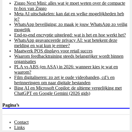
Ziggo Next Mini: alles wat je moet weten over de compacte
tv-box van Ziggo
Meta AI uitschakelen: kan dat en welke mogelijkheden heb
je?
WhatsApp beveiliging: zo maak je jouw WhatsApp zo veilig
mogelijk
End-to-end encryptie uitgelegd: wat is het en hoe werkt het?
WhatsApp geavanceerde privacy AI: wat betekent deze
melding en wat kun je ermee?
Maatwerk POS displays voor retail succes
Waarom feedbacktraining steeds belangrijker wordt binnen
organisaties
PLA vs ABS (en ASA) in 2026: wanneer kies je wat en
waarom?
Film digitaliseren: zo zet je oude videobanden, cd’s en
herinneringen om naar digitale bestanden
Bing AI en Microsoft Copilot: de ultieme vergelijking met
ChatGPT en Google Gemini (2026 gids)
Pagina’s
Contact
Links