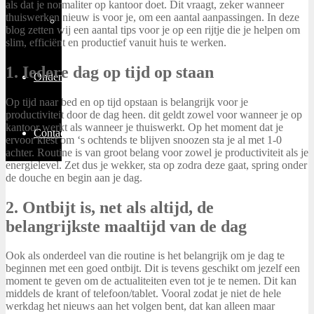
als dat je normaliter op kantoor doet. Dit vraagt, zeker wanneer
thuiswerken nieuw is voor je, om een aantal aanpassingen. In deze
Thuiswerken
blog zetten wij een aantal tips voor je op een rijtje die je helpen om
slim, efficiënt en productief vanuit huis te werken.
1. Iedere dag op tijd op staan
Ondernemen
Op tijd naar bed en op tijd opstaan is belangrijk voor je
productiviteit door de dag heen. dit geldt zowel voor wanneer je op
kantoor werkt als wanneer je thuiswerkt. Op het moment dat je
Contact
ervoor kiest om ‘s ochtends te blijven snoozen sta je al met 1-0
achter. Routine is van groot belang voor zowel je productiviteit als je
energielevel. Zet dus je wekker, sta op zodra deze gaat, spring onder
de douche en begin aan je dag.
2. Ontbijt is, net als altijd, de
belangrijkste maaltijd van de dag
Ook als onderdeel van die routine is het belangrijk om je dag te
beginnen met een goed ontbijt. Dit is tevens geschikt om jezelf een
moment te geven om de actualiteiten even tot je te nemen. Dit kan
middels de krant of telefoon/tablet. Vooral zodat je niet de hele
werkdag het nieuws aan het volgen bent, dat kan alleen maar