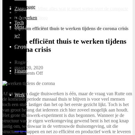
Homepage
Ziggo Next Mini: alles wat je moet weten over de compacte
>
tv-box van Ziggo
Digiwerken
Tech
>
Meta AI uitschakelen: kan dat en welke mogelijkheden heb
Tips om efficiënt thuis te werken tijdens de corona crisis
je?
Tips om efficiënt thuis te werken tijdens
Cryptocurrency
de corona crisis
Rogier
maart 20, 2020
Financieel
Comments Off
Af en toe een dagje thuiswerken is één, maar de vraag van Rutte om
Werk
de komende periode massaal thuis te blijven is voor veel mensen
toch een stuk lastiger dan het op het eerste gezicht lijkt. Toch is het
van groot belang dat iedereen zich hier zoveel mogelijk aan houdt.
Het grote thuiswerk-experiment is dus begonnen. Wanneer je de
structuur van je eigen werkomgeving gewend bent is het nog knap
lastig om, weliswaar in de vertrouwde thuisomgeving, uit die
structuur te stappen en net zo efficiënt en productief werk te leveren