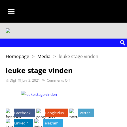
Homepage
>
Media
>
leuke stage vinden
leuke stage vinden
Digi
juni 3, 2021
Comments Off
Facebook
GooglePlus
Twitter
Linkedin
Telegram