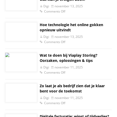
Digi
november 13, 2025
Comments Off
Hoe technologie het online gokken
opnieuw uitvindt
Digi
november 13, 2025
Comments Off
Wat te doen bij Viaplay Storing?
Oorzaken, oplossingen & tips
Digi
november 11, 2025
Comments Off
Zo laat je als bedrijf zien dat je klaar
bent voor de toekomst
Digi
november 11, 2025
Comments Off
Digitale facturatie: winst of tijdverlies?