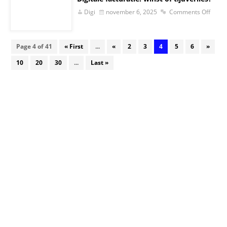
Digi
november 6, 2025
Comments Off
Page 4 of 41
« First
...
«
2
3
4
5
6
»
10
20
30
...
Last »