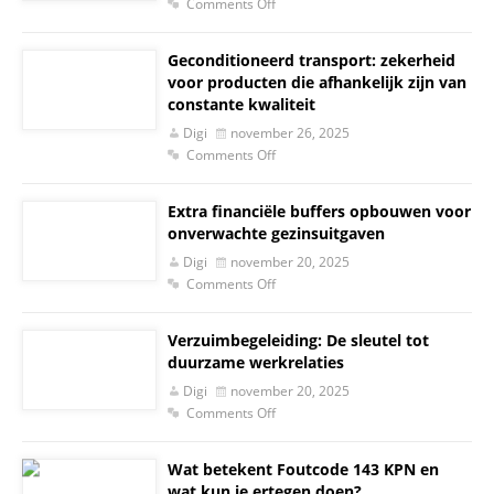
Comments Off
Geconditioneerd transport: zekerheid
voor producten die afhankelijk zijn van
constante kwaliteit
Digi
november 26, 2025
Comments Off
Extra financiële buffers opbouwen voor
onverwachte gezinsuitgaven
Digi
november 20, 2025
Comments Off
Verzuimbegeleiding: De sleutel tot
duurzame werkrelaties
Digi
november 20, 2025
Comments Off
Wat betekent Foutcode 143 KPN en
wat kun je ertegen doen?