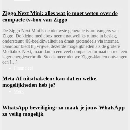
Ziggo Next Mini: alles wat je moet weten over de compacte
Ziggo Next Mini: alles wat je moet weten over de
tv-box van Ziggo
compacte tv-box van Ziggo
Tech
Meta AI uitschakelen: kan dat en welke mogelijkheden heb
De Ziggo Next Mini is de nieuwste generatie tv-ontvangers van
je?
Ziggo. De kleine mediabox neemt nauwelijks ruimte in beslag,
ondersteunt 4K-beeldkwaliteit en draait grotendeels via internet.
Cryptocurrency
Daardoor biedt hij vrijwel dezelfde mogelijkheden als de grotere
Mediabox Next, maar dan in een veel compacter formaat en met een
lager energieverbruik. Steeds meer nieuwe Ziggo-klanten ontvangen
een […]
Financieel
Meta AI uitschakelen: kan dat en welke
mogelijkheden heb je?
Werk
WhatsApp beveiliging: zo maak je jouw WhatsApp
zo veilig mogelijk