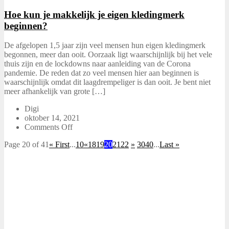
Hoe kun je makkelijk je eigen kledingmerk
beginnen?
De afgelopen 1,5 jaar zijn veel mensen hun eigen kledingmerk
begonnen, meer dan ooit. Oorzaak ligt waarschijnlijk bij het vele
thuis zijn en de lockdowns naar aanleiding van de Corona
pandemie. De reden dat zo veel mensen hier aan beginnen is
waarschijnlijk omdat dit laagdrempeliger is dan ooit. Je bent niet
meer afhankelijk van grote […]
Digi
oktober 14, 2021
Comments Off
Page 20 of 41
« First
...
10
«
18
19
20
21
22
»
30
40
...
Last »