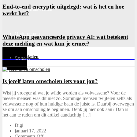
End-to-end encryptie uitgelegd: wat is het en hoe
Thuiswerken
werkt het?
Ondernemen
WhatsApp geavanceerde privacy AI: wat betekent
deze melding en wat kun je ermee?
Recente artikelen
Contact
Is jezelf laten omscholen iets voor jou?
Wist jij vroeger al wat je wilde worden als volwassene? Voor de
meeste mensen was dit niet zo. Sommige mensen twijfelen zelfs als
volwassene nog of hun huidige baan de juiste is. Daarbij overwegen
ze om aan omscholing te beginnen. Denk jij hier ook aan? Dan is
het aan te raden om dit artikel aandachtig […]
Digi
januari 17, 2022
Comments Off