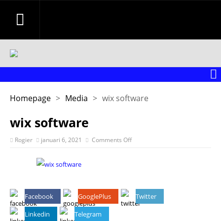
Homepage
>
Media
>
wix software
wix software
Rogier
januari 6, 2021
Comments Off
Facebook
GooglePlus
Twitter
Linkedin
Telegram