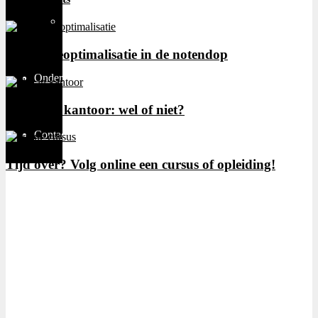
Thuiswerken
Conversieoptimalisatie in de notendop
Ondernemen
Glas in je kantoor: wel of niet?
Contact
Tijd over? Volg online een cursus of opleiding!