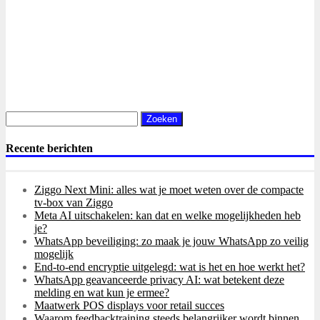
Zoeken
naar:
Recente berichten
Ziggo Next Mini: alles wat je moet weten over de compacte
tv-box van Ziggo
Meta AI uitschakelen: kan dat en welke mogelijkheden heb
je?
WhatsApp beveiliging: zo maak je jouw WhatsApp zo veilig
mogelijk
End-to-end encryptie uitgelegd: wat is het en hoe werkt het?
WhatsApp geavanceerde privacy AI: wat betekent deze
melding en wat kun je ermee?
Maatwerk POS displays voor retail succes
Waarom feedbacktraining steeds belangrijker wordt binnen