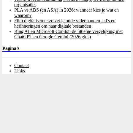
organisaties
PLA vs ABS (en ASA) in 2026: wanneer kies je wat en
waarom?
Film digitaliseren: zo zet je oude videobanden, cd’s en
herinneringen om naar digitale bestanden
Bing AI en Microsoft Copilot: de ultieme vergelijking met
ChatGPT en Google Gemini (2026 gids)
Pagina’s
Contact
Links