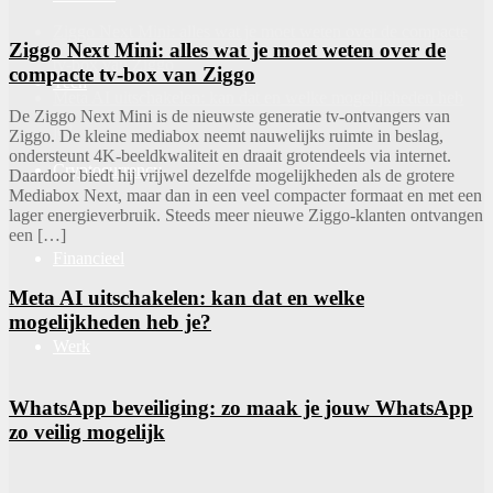
Ziggo Next Mini: alles wat je moet weten over de compacte
Ziggo Next Mini: alles wat je moet weten over de
tv-box van Ziggo
compacte tv-box van Ziggo
Tech
Meta AI uitschakelen: kan dat en welke mogelijkheden heb
De Ziggo Next Mini is de nieuwste generatie tv-ontvangers van
je?
Ziggo. De kleine mediabox neemt nauwelijks ruimte in beslag,
ondersteunt 4K-beeldkwaliteit en draait grotendeels via internet.
Cryptocurrency
Daardoor biedt hij vrijwel dezelfde mogelijkheden als de grotere
Mediabox Next, maar dan in een veel compacter formaat en met een
lager energieverbruik. Steeds meer nieuwe Ziggo-klanten ontvangen
een […]
Financieel
Meta AI uitschakelen: kan dat en welke
mogelijkheden heb je?
Werk
WhatsApp beveiliging: zo maak je jouw WhatsApp
zo veilig mogelijk