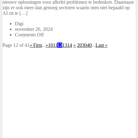
nieuwe oplossingen voor allerlei problemen te bedenken. Daarnaast
zijn er ook meer dan genoeg sectoren waarin men niet bepaald op
AI zit te […]
Digi
november 26, 2024
Comments Off
Page 12 of 41
« First
...
«
10
11
12
13
14
»
20
30
40
...
Last »