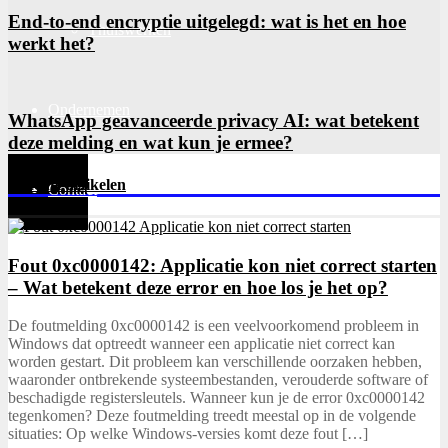
End-to-end encryptie uitgelegd: wat is het en hoe
Thuiswerken
werkt het?
Ondernemen
WhatsApp geavanceerde privacy AI: wat betekent
deze melding en wat kun je ermee?
Recente artikelen
Contact
Fout 0xc0000142: Applicatie kon niet correct starten
– Wat betekent deze error en hoe los je het op?
De foutmelding 0xc0000142 is een veelvoorkomend probleem in
Windows dat optreedt wanneer een applicatie niet correct kan
worden gestart. Dit probleem kan verschillende oorzaken hebben,
waaronder ontbrekende systeembestanden, verouderde software of
beschadigde registersleutels. Wanneer kun je de error 0xc0000142
tegenkomen? Deze foutmelding treedt meestal op in de volgende
situaties: Op welke Windows-versies komt deze fout […]