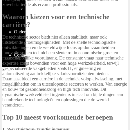
zowel startende als ervaren professionals.
Thuiswerken
Waarom kiezen voor een technische
carrière?
Ondernemen
De technische sector biedt niet alleen stabiliteit, maar ook
uitstekende groeimogelijkheden. Met de snelle technologische
ontwikkelingen en de wereldwijde focus op duurzaamheid en
innovatie spelen technici een sleutelrol in economische groei en
Contact
maatschappelijke vooruitgang. De constante vraag naar technische
expertise zorgt bovendien voor een hoge werkzekerheid, terwijl
gespecialiseerde vakgebieden zoals IT, engineering en
automatisering aantrekkelijke salarisvooruitzichten bieden.
Daarnaast biedt een carrière in de techniek volop afwisseling, met
mogelijkheden om in uiteenlopende sectoren te werken. Van energie
en bouw tot gezondheidszorg en high-tech innovatie. Dit
dynamische werkveld stelt ingenieurs in staat om bij te dragen aan
baanbrekende technologieën en oplossingen die de wereld
veranderen.
Top 10 meest voorkomende beroepen
1. Werktuigbouwkundig ingenieur