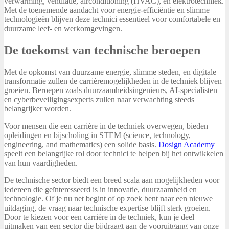
verwarming, ventilatie, airconditioning (HVAC), en elektrotechniek.
Met de toenemende aandacht voor energie-efficiëntie en slimme
technologieën blijven deze technici essentieel voor comfortabele en
duurzame leef- en werkomgevingen.
De toekomst van technische beroepen
Met de opkomst van duurzame energie, slimme steden, en digitale
transformatie zullen de carrièremogelijkheden in de techniek blijven
groeien. Beroepen zoals duurzaamheidsingenieurs, AI-specialisten
en cyberbeveiligingsexperts zullen naar verwachting steeds
belangrijker worden.
Voor mensen die een carrière in de techniek overwegen, bieden
opleidingen en bijscholing in STEM (science, technology,
engineering, and mathematics) een solide basis.
Dosign Academy
speelt een belangrijke rol door technici te helpen bij het ontwikkelen
van hun vaardigheden.
De technische sector biedt een breed scala aan mogelijkheden voor
iedereen die geïnteresseerd is in innovatie, duurzaamheid en
technologie. Of je nu net begint of op zoek bent naar een nieuwe
uitdaging, de vraag naar technische expertise blijft sterk groeien.
Door te kiezen voor een carrière in de techniek, kun je deel
uitmaken van een sector die bijdraagt aan de vooruitgang van onze