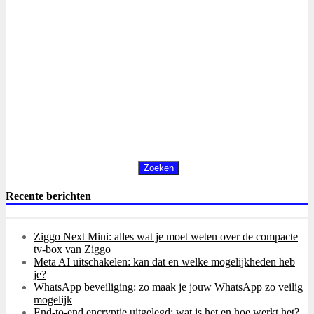
Zoeken
naar:
Recente berichten
Ziggo Next Mini: alles wat je moet weten over de compacte
tv-box van Ziggo
Meta AI uitschakelen: kan dat en welke mogelijkheden heb
je?
WhatsApp beveiliging: zo maak je jouw WhatsApp zo veilig
mogelijk
End-to-end encryptie uitgelegd: wat is het en hoe werkt het?