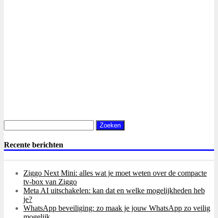
Zoeken
naar:
Recente berichten
Ziggo Next Mini: alles wat je moet weten over de compacte
tv-box van Ziggo
Meta AI uitschakelen: kan dat en welke mogelijkheden heb
je?
WhatsApp beveiliging: zo maak je jouw WhatsApp zo veilig
mogelijk