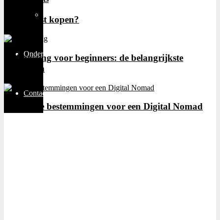
Thuiswerken
Serverkast kopen?
Ondernemen
Webhosting voor beginners: de belangrijkste
begrippen
Contact
De 3 beste bestemmingen voor een Digital Nomad