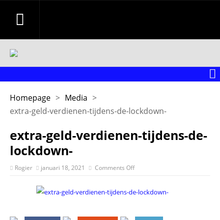
Homepage
>
Media
>
extra-geld-verdienen-tijdens-de-lockdown-
extra-geld-verdienen-tijdens-de-
lockdown-
Rogier
januari 18, 2021
Comments Off