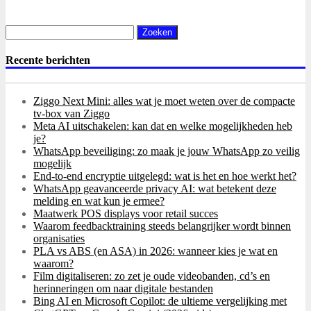
Zoeken
naar:
Recente berichten
Ziggo Next Mini: alles wat je moet weten over de compacte
tv-box van Ziggo
Meta AI uitschakelen: kan dat en welke mogelijkheden heb
je?
WhatsApp beveiliging: zo maak je jouw WhatsApp zo veilig
mogelijk
End-to-end encryptie uitgelegd: wat is het en hoe werkt het?
WhatsApp geavanceerde privacy AI: wat betekent deze
melding en wat kun je ermee?
Maatwerk POS displays voor retail succes
Waarom feedbacktraining steeds belangrijker wordt binnen
organisaties
PLA vs ABS (en ASA) in 2026: wanneer kies je wat en
waarom?
Film digitaliseren: zo zet je oude videobanden, cd’s en
herinneringen om naar digitale bestanden
Bing AI en Microsoft Copilot: de ultieme vergelijking met