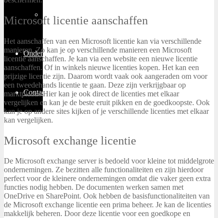
Thuiswerken
Microsoft licentie aanschaffen
Het aanschaffen van een Microsoft licentie kan via verschillende
manieren. Zo kan je op verschillende manieren een Microsoft
Ondernemen
licentie aanschaffen. Je kan via een website een nieuwe licentie
aanschaffen. Of in winkels nieuwe licenties kopen. Het kan een
prijzige licentie zijn. Daarom wordt vaak ook aangeraden om voor
een tweedehands licentie te gaan. Deze zijn verkrijgbaar op
Contact
marktplaats. Hier kan je ook direct de licenties met elkaar
vergelijken en kan je de beste eruit pikken en de goedkoopste. Ook
kan je op andere sites kijken of je verschillende licenties met elkaar
kan vergelijken.
Microsoft exchange licentie
De Microsoft exchange server is bedoeld voor kleine tot middelgrote
ondernemingen. Ze bezitten alle functionaliteiten en zijn hierdoor
perfect voor de kleinere ondernemingen omdat die vaker geen extra
functies nodig hebben. De documenten werken samen met
OneDrive en SharePoint. Ook hebben de basisfunctionaliteiten van
de Microsoft exchange licentie een prima beheer. Je kan de licenties
makkelijk beheren. Door deze licentie voor een goedkope en