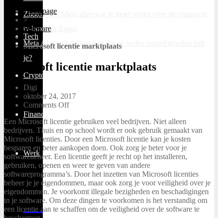
Homepage
Ziggo Next Mini: alles wat je moet weten over de compacte
>
tv-box van Ziggo
Software
Tech
>
Meta AI uitschakelen: kan dat en welke mogelijkheden heb
Microsoft licentie marktplaats
je?
Microsoft licentie marktplaats
Cryptocurrency
Digi
oktober 24, 2017
Comments Off
Financieel
Een Microsoft licentie gebruiken veel bedrijven. Niet alleen
bedrijven. Thuis en op school wordt er ook gebruik gemaakt van
Microsoft licenties. Door een Microsoft licentie kan je kosten
besparen en beter aankopen doen. Ook zorg je beter voor je
Werk
softwarebeheer. Een licentie geeft je recht op het installeren,
gebruiken, openen en weer te geven van andere
softwareprogramma’s. Door het inzetten van Microsoft licenties
beheer je je eigendommen, maar ook zorg je voor veiligheid over je
eigendommen. Je voorkomt illegale bezigheden en beschadigingen
in je software. Om deze dingen te voorkomen is het verstandig om
een licentie aan te schaffen om de veiligheid over de software te
beschermen.