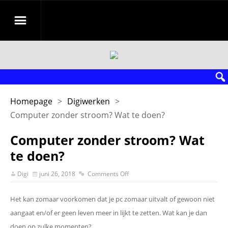
Homepage
>
Digiwerken
>
Computer zonder stroom? Wat te doen?
Computer zonder stroom? Wat
te doen?
Digi
juni 26, 2018
Comments Off
Het kan zomaar voorkomen dat je pc zomaar uitvalt of gewoon niet
aangaat en/of er geen leven meer in lijkt te zetten. Wat kan je dan
doen op zulke momenten?