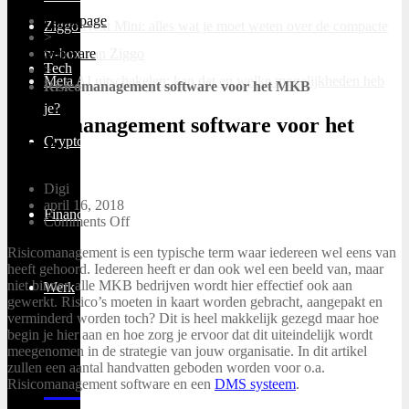
Homepage
Ziggo Next Mini: alles wat je moet weten over de compacte
>
tv-box van Ziggo
Software
Tech
>
Meta AI uitschakelen: kan dat en welke mogelijkheden heb
Risicomanagement software voor het MKB
je?
Risicomanagement software voor het
Cryptocurrency
MKB
Digi
april 16, 2018
Financieel
Comments Off
Risicomanagement is een typische term waar iedereen wel eens van
heeft gehoord. Iedereen heeft er dan ook wel een beeld van, maar
niet binnen alle MKB bedrijven wordt hier effectief ook aan
Werk
gewerkt. Risico’s moeten in kaart worden gebracht, aangepakt en
verminderd worden toch? Dit is heel makkelijk gezegd maar hoe
begin je hier aan en hoe zorg je ervoor dat dit uiteindelijk wordt
meegenomen in de strategie van jouw organisatie. In dit artikel
zullen een aantal handvatten geboden worden voor o.a.
Risicomanagement software en een
DMS systeem
.