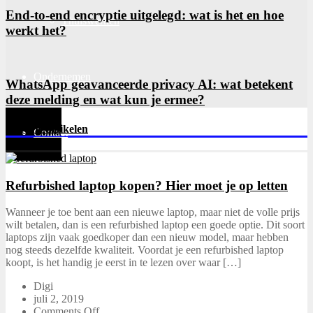
End-to-end encryptie uitgelegd: wat is het en hoe
Thuiswerken
werkt het?
Ondernemen
WhatsApp geavanceerde privacy AI: wat betekent
deze melding en wat kun je ermee?
Recente artikelen
Contact
Refurbished laptop kopen? Hier moet je op letten
Wanneer je toe bent aan een nieuwe laptop, maar niet de volle prijs
wilt betalen, dan is een refurbished laptop een goede optie. Dit soort
laptops zijn vaak goedkoper dan een nieuw model, maar hebben
nog steeds dezelfde kwaliteit. Voordat je een refurbished laptop
koopt, is het handig je eerst in te lezen over waar […]
Digi
juli 2, 2019
Comments Off