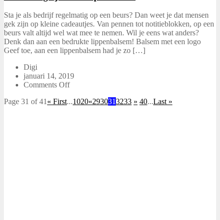
Sta je als bedrijf regelmatig op een beurs? Dan weet je dat mensen
gek zijn op kleine cadeautjes. Van pennen tot notitieblokken, op een
beurs valt altijd wel wat mee te nemen. Wil je eens wat anders?
Denk dan aan een bedrukte lippenbalsem! Balsem met een logo
Geef toe, aan een lippenbalsem had je zo […]
Digi
januari 14, 2019
Comments Off
Page 31 of 41
« First
...
10
20
«
29
30
31
32
33
»
40
...
Last »