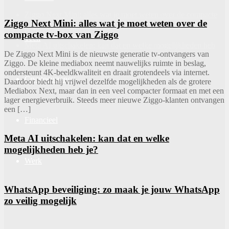
Ziggo Next Mini: alles wat je moet weten over de compacte
Ziggo Next Mini: alles wat je moet weten over de
tv-box van Ziggo
compacte tv-box van Ziggo
Tech
Meta AI uitschakelen: kan dat en welke mogelijkheden heb
De Ziggo Next Mini is de nieuwste generatie tv-ontvangers van
je?
Ziggo. De kleine mediabox neemt nauwelijks ruimte in beslag,
ondersteunt 4K-beeldkwaliteit en draait grotendeels via internet.
Cryptocurrency
Daardoor biedt hij vrijwel dezelfde mogelijkheden als de grotere
Mediabox Next, maar dan in een veel compacter formaat en met een
lager energieverbruik. Steeds meer nieuwe Ziggo-klanten ontvangen
een […]
Financieel
Meta AI uitschakelen: kan dat en welke
mogelijkheden heb je?
Werk
WhatsApp beveiliging: zo maak je jouw WhatsApp
zo veilig mogelijk